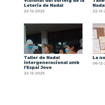
Visionat del sorteig de la
Talle
Loteria de Nadal
Nada
22-12-2025
22-12-
Taller de Nadal
La no
intergeneracional amb
06-12-
l'Espai Jove
22-12-2025