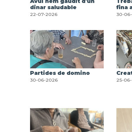
Avui hem gaudit d'un
Treba
dinar saludable
fina
22-07-2026
30-06
Partides de domino
Creat
30-06-2026
25-06