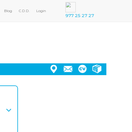
Blog
C.D.D.
Login
977 25 27 27