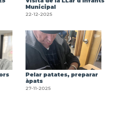
25
Visita de la LLar d'Infants
Municipal
22-12-2025
ors
Pelar patates, preparar
àpats
27-11-2025