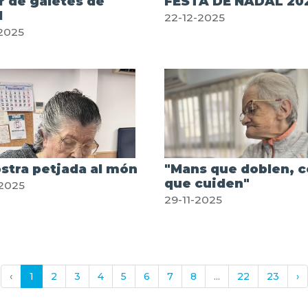
r de galetes de
FESTA DE NADAL 20
l
22-12-2025
2025
stra petjada al món
"Mans que doblen, c
que cuiden"
2025
29-11-2025
‹
1
2
3
4
5
6
7
8
...
22
23
›