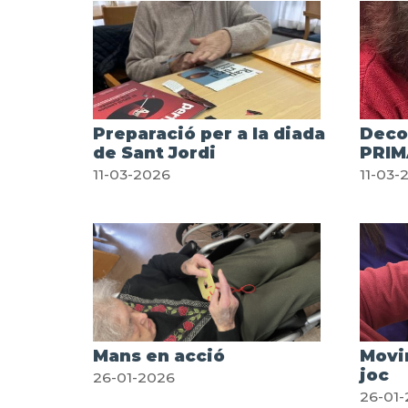
Preparació per a la diada
Decor
de Sant Jordi
PRIM
11-03-2026
11-03-
Mans en acció
Movi
joc
26-01-2026
26-01