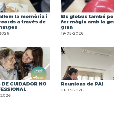
allem la memòria i
Els globus també p
ecords a través de
fer màgia amb la ge
imatges
gran
2026
19-05-2026
 DE CUIDADOR NO
Reunions de PAI
ESSIONAL
18-03-2026
-2026