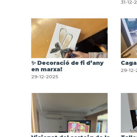
31-12-
✨ Decoració de fi d’any
Caga 
en marxa!
29-12-
29-12-2025