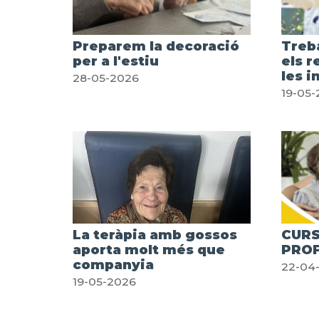
Preparem la decoració
Treb
per a l'estiu
els r
les 
28-05-2026
19-05-
La teràpia amb gossos
CURS
aporta molt més que
PROF
companyia
22-04
19-05-2026