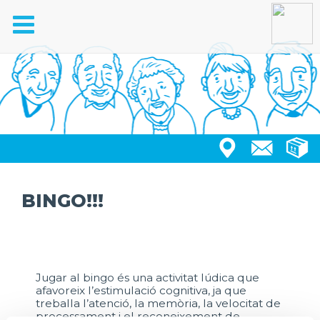
Toggle
navigation
BINGO!!!
Jugar al bingo és una activitat lúdica que
afavoreix l’estimulació cognitiva, ja que
treballa l’atenció, la memòria, la velocitat de
processament i el reconeixement de