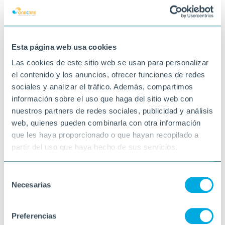
números, alhora que potencia la socialització
i el respecte pels torns. A través del joc, es
fomenta la participació activa i el benestar
emocional en un ambient motivador i
compartit.
Esta página web usa cookies
26-01-2026
Las cookies de este sitio web se usan para personalizar
LA SÉNIA
el contenido y los anuncios, ofrecer funciones de redes
sociales y analizar el tráfico. Además, compartimos
información sobre el uso que haga del sitio web con
nuestros partners de redes sociales, publicidad y análisis
web, quienes pueden combinarla con otra información
que les haya proporcionado o que hayan recopilado a
partir del uso que haya hecho de sus servicios.
Selección
Necesarias
de
consentimiento
Preferencias