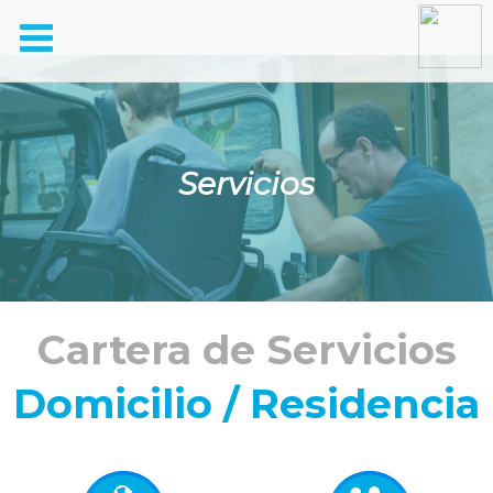
Toggle
navigation
Servicios
Cartera de Servicios
Domicilio / Residencia