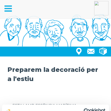
Toggle
navigation
Preparem la decoració per
a l'estiu
ESTIU AMB ESSÈNCIA MARÍTIMA
Transformem la residència en un espai fresc,