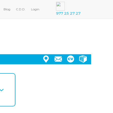
Blog
C.D.D.
Login
977 25 27 27