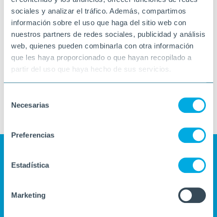
sociales y analizar el tráfico. Además, compartimos
Toda la web
Centros
Actividades y Noticias
información sobre el uso que haga del sitio web con
nuestros partners de redes sociales, publicidad y análisis
Servicios
Empleo
Contenidos
web, quienes pueden combinarla con otra información
que les haya proporcionado o que hayan recopilado a
partir del uso que haya hecho de sus servicios.
Se muestran sólo las actividades y noticias del
L'Ampolla
centro:
X
Selección
Necesarias
de
consentimiento
Preferencias
Estadística
Marketing