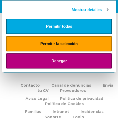
Mostrar detalles
Permitir todas
Permitir la selección
Denegar
Contacto
Canal de denuncias
Envia
tu CV
Proveedores
Aviso Legal
Política de privacidad
Política de Cookies
Familias
Intranet
Incidencias
Soporte
Login