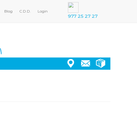
Blog
C.D.D.
Login
977 25 27 27