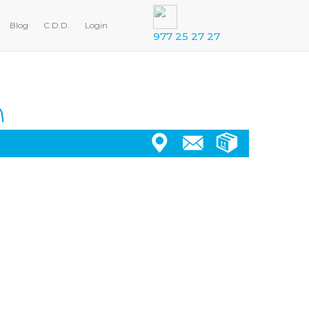
Blog
C.D.D.
Login
977 25 27 27