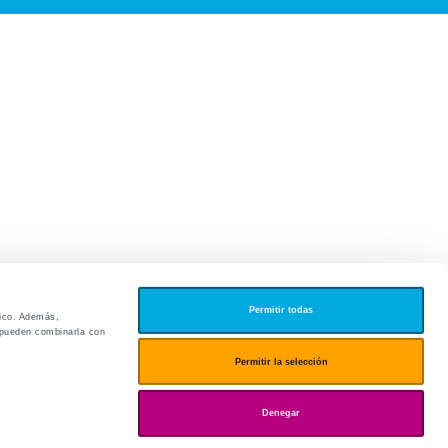
Permitir todas
fico. Además,
s pueden combinarla con
edores
Permitir la selección
ies
Denegar
ogin