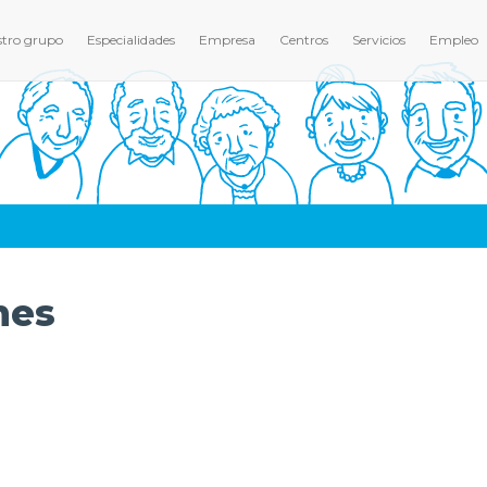
tro grupo
Especialidades
Empresa
Centros
Servicios
Empleo
mes