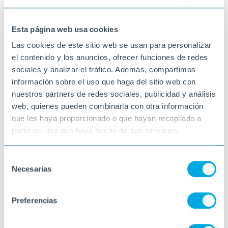
unes rises.
12-03-2024
Esta página web usa cookies
VINARÒS
Las cookies de este sitio web se usan para personalizar
el contenido y los anuncios, ofrecer funciones de redes
sociales y analizar el tráfico. Además, compartimos
información sobre el uso que haga del sitio web con
nuestros partners de redes sociales, publicidad y análisis
web, quienes pueden combinarla con otra información
que les haya proporcionado o que hayan recopilado a
partir del uso que haya hecho de sus servicios.
Selección
Necesarias
de
consentimiento
Preferencias