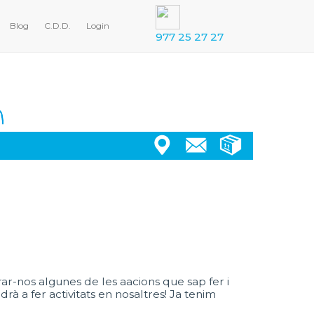
Blog
C.D.D.
Login
977 25 27 27
r-nos algunes de les aacions que sap fer i
à a fer activitats en nosaltres! Ja tenim