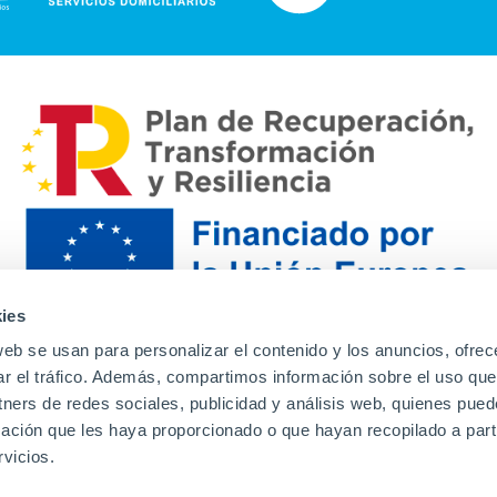
ies
web se usan para personalizar el contenido y los anuncios, ofrec
ar el tráfico. Además, compartimos información sobre el uso que
tners de redes sociales, publicidad y análisis web, quienes pue
ación que les haya proporcionado o que hayan recopilado a parti
Contacto
Canal de denuncias
Envia tu CV
Prove
vicios.
Aviso Legal
Política de privacidad
Política de Cook