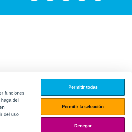
Permitir todas
er funciones
 haga del
Permitir la selección
den
r del uso
edores
ies
Denegar