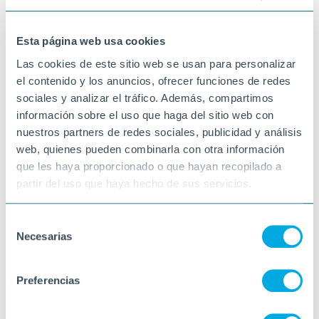
enfornat per poder menjar-les a l'esmorçar!
18-08-2023
Esta página web usa cookies
VINARÒS
Las cookies de este sitio web se usan para personalizar
el contenido y los anuncios, ofrecer funciones de redes
sociales y analizar el tráfico. Además, compartimos
información sobre el uso que haga del sitio web con
nuestros partners de redes sociales, publicidad y análisis
web, quienes pueden combinarla con otra información
que les haya proporcionado o que hayan recopilado a
partir del uso que haya hecho de sus servicios.
Selección
Necesarias
de
consentimiento
Preferencias