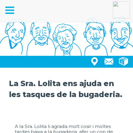
Toggle
navigation
La Sra. Lolita ens ajuda en
les tasques de la bugaderia.
A la Sra. Lolita li agrada molt cosir i moltes
tardes baixa a la bugaderia afer un cop de