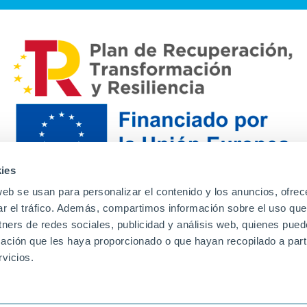
ies
web se usan para personalizar el contenido y los anuncios, ofrec
ar el tráfico. Además, compartimos información sobre el uso que
tners de redes sociales, publicidad y análisis web, quienes pue
ación que les haya proporcionado o que hayan recopilado a parti
Contacto
Canal de denuncias
Envia tu CV
Prove
vicios.
Aviso Legal
Política de privacidad
Política de Cook
Familias
Intranet
Incidencias
Soporte
L