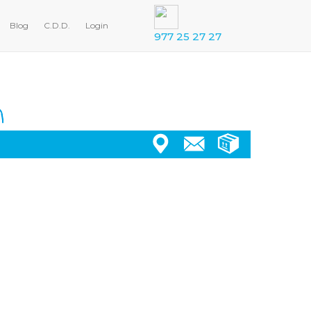
Blog
C.D.D.
Login
977 25 27 27