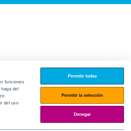
Permitir todas
er funciones
 haga del
Permitir la selección
den
r del uso
edores
ies
Denegar
ogin