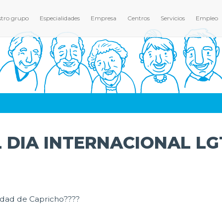
tro grupo
Especialidades
Empresa
Centros
Servicios
Empleo
 DIA INTERNACIONAL LG
idad de Capricho????