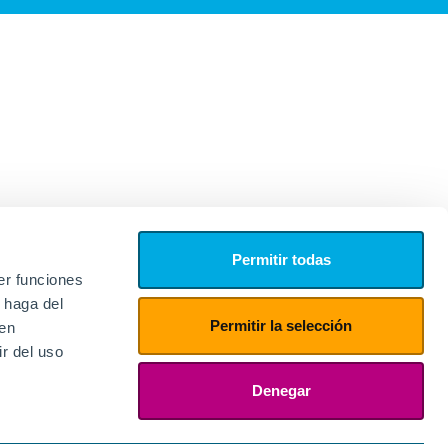
Permitir todas
er funciones
 haga del
Permitir la selección
den
r del uso
edores
ies
Denegar
ogin