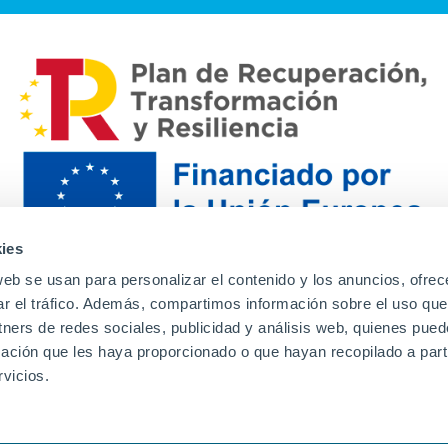
ies
web se usan para personalizar el contenido y los anuncios, ofrec
ar el tráfico. Además, compartimos información sobre el uso que
tners de redes sociales, publicidad y análisis web, quienes pue
ación que les haya proporcionado o que hayan recopilado a parti
Contacto
Canal de denuncias
Envia tu CV
Prove
vicios.
Aviso Legal
Política de privacidad
Política de Cook
Familias
Intranet
Incidencias
Soporte
L