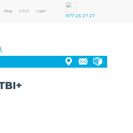
Blog
C.D.D.
Login
977 25 27 27
TBI+