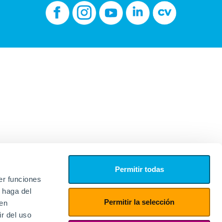
Permitir todas
er funciones
 haga del
Permitir la selección
den
r del uso
edores