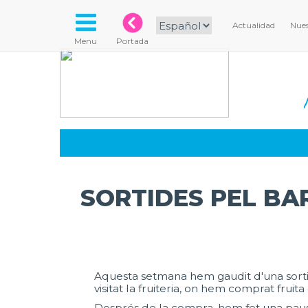
Actualidad
Nues
Menu
Portada
SORTIDES PEL BA
Aquesta setmana hem gaudit d'una sortid
visitat la fruiteria, on hem comprat fru
Després de la compra, hem fet una pausa