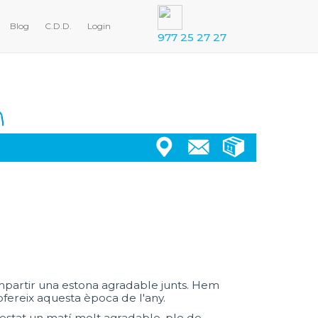
Blog
C.D.D.
Login
977 25 27 27
ompartir una estona agradable junts. Hem
ofereix aquesta època de l'any.
estat un matí molt agradable, ple de