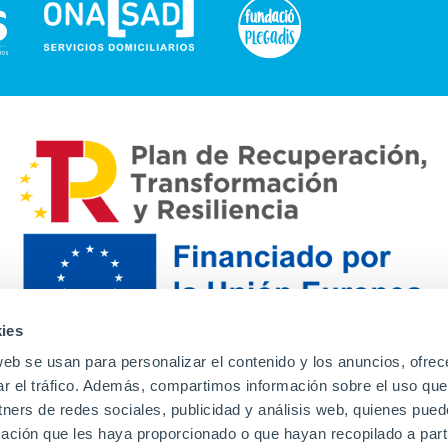
ies
web se usan para personalizar el contenido y los anuncios, ofrec
ar el tráfico. Además, compartimos información sobre el uso que
tners de redes sociales, publicidad y análisis web, quienes pue
ación que les haya proporcionado o que hayan recopilado a parti
Contacto
Canal de denuncias
Envia tu CV
Prove