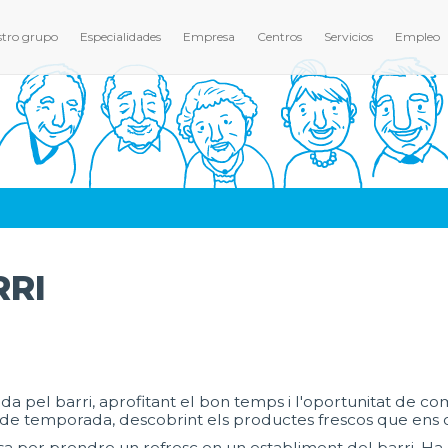
tro grupo
Especialidades
Empresa
Centros
Servicios
Empleo
RRI
a pel barri, aprofitant el bon temps i l'oportunitat de c
ita de temporada, descobrint els productes frescos que ens 
 per prendre un refresc en un establiment del barri. Ha 