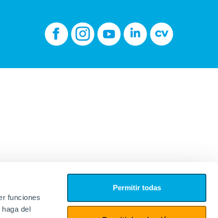
Permitir todas
er funciones
 haga del