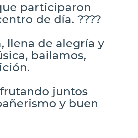
que participaron
centro de día. ????
 llena de alegría y
sica, bailamos,
ición.
frutando juntos
pañerismo y buen