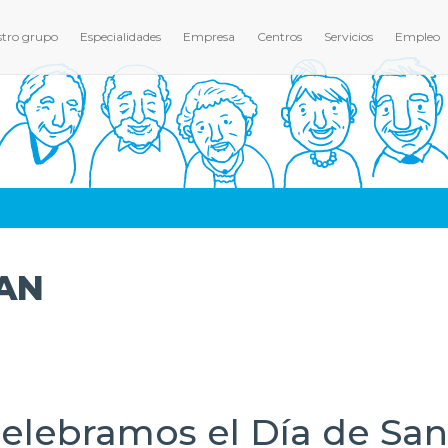
tro grupo
Especialidades
Empresa
Centros
Servicios
Empleo
UAN
celebramos el Día de Sa