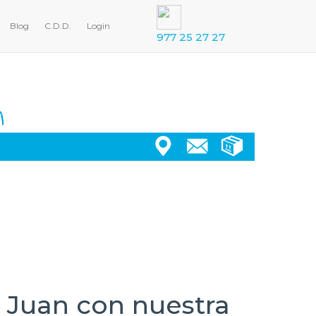
Blog
C.D.D.
Login
977 25 27 27
n Juan con nuestra