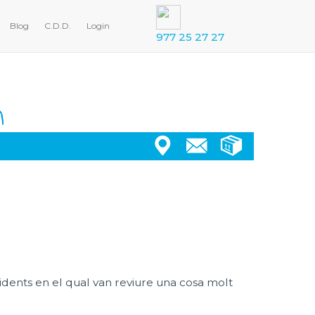
Blog
C.D.D.
Login
977 25 27 27
esidents en el qual van reviure una cosa molt