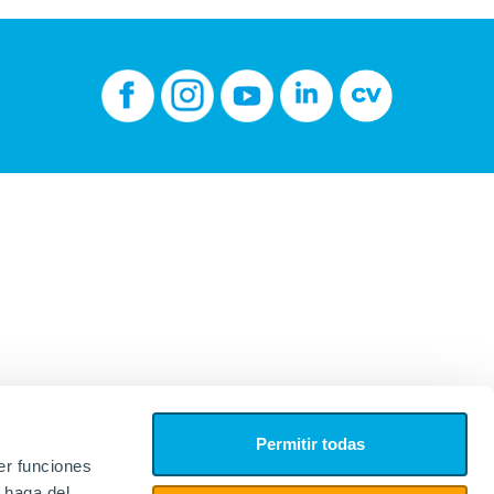
Permitir todas
er funciones
 haga del