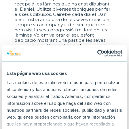
recepció les làmines que ha anat dibuixant
el Daniel. Utilitza diverses tècniques per fer
els seus dibuixos. Gairebé cada dia el Dani
ens il·lustra amb una de les seves creacions,
sempre va acompanyat del seu quadern,
hem vist la seva progressió i millora en les
làmines. Volem valorar el seu esforç i
dedicació mostrant una part de les seves
obres. Gràcies Dani pel teu art!
29-06-2026
SANT JOAN DESPÍ
Esta página web usa cookies
Las cookies de este sitio web se usan para personalizar
el contenido y los anuncios, ofrecer funciones de redes
sociales y analizar el tráfico. Además, compartimos
información sobre el uso que haga del sitio web con
nuestros partners de redes sociales, publicidad y análisis
web, quienes pueden combinarla con otra información
que les haya proporcionado o que hayan recopilado a