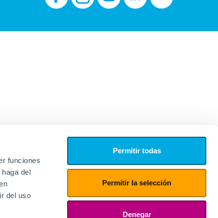
Permitir todas
er funciones
 haga del
Permitir la selección
den
r del uso
edores
ies
Denegar