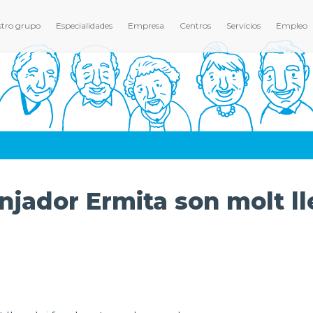
tro grupo
Especialidades
Empresa
Centros
Servicios
Empleo
njador Ermita son molt ll