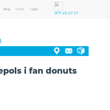
Blog
C.D.D.
Login
977 25 27 27
epols i fan donuts