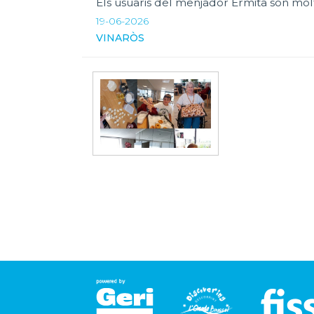
Els usuaris del menjador Ermita son molt
19-06-2026
VINARÒS