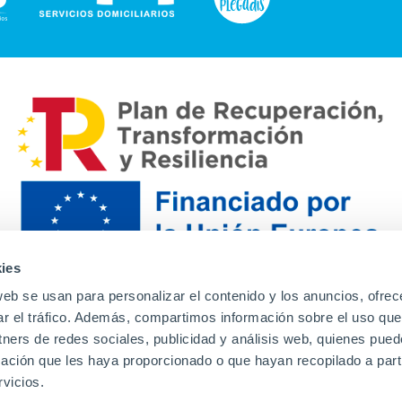
ies
web se usan para personalizar el contenido y los anuncios, ofrec
ar el tráfico. Además, compartimos información sobre el uso que
tners de redes sociales, publicidad y análisis web, quienes pue
ación que les haya proporcionado o que hayan recopilado a parti
Contacto
Canal de denuncias
Envia tu CV
Prove
vicios.
Aviso Legal
Política de privacidad
Política de Cook