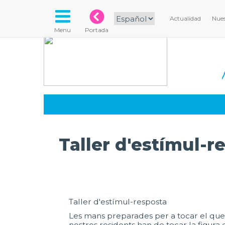
Actualidad
Nues
Menu
Portada
Taller d'estímul-r
Taller d'estímul-resposta
Les mans preparades per a tocar el que diu
nostres residents han de tocar la figura 