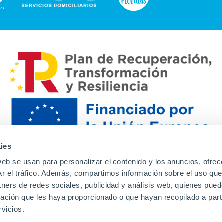
ies
web se usan para personalizar el contenido y los anuncios, ofrec
ar el tráfico. Además, compartimos información sobre el uso que
tners de redes sociales, publicidad y análisis web, quienes pue
ación que les haya proporcionado o que hayan recopilado a parti
Contacto
Canal de denuncias
Envia tu CV
Prove
vicios.
Aviso Legal
Política de privacidad
Política de Cook