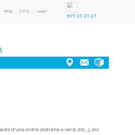
Blog
C.D.D.
Login
977 25 27 27
és d'una ordre (estrella o verd, etc...), els