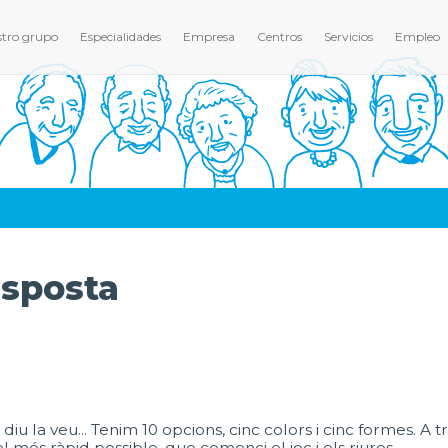
tro grupo
Especialidades
Empresa
Centros
Servicios
Empleo
esposta
 la veu... Tenim 10 opcions, cinc colors i cinc formes. A trav
el més ràpid possible, que comenci el joc i els riures