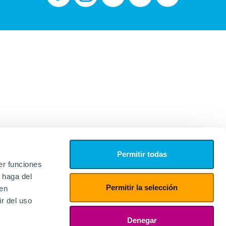
Permitir todas
er funciones
 haga del
Permitir la selección
den
r del uso
edores
ies
Denegar