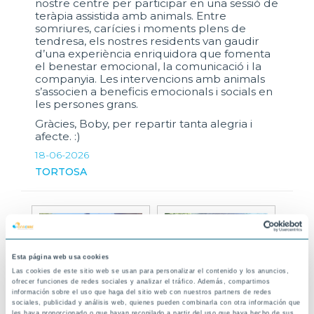
nostre centre per participar en una sessió de
teràpia assistida amb animals. Entre
somriures, carícies i moments plens de
tendresa, els nostres residents van gaudir
d’una experiència enriquidora que fomenta
el benestar emocional, la comunicació i la
companyia. Les intervencions amb animals
s’associen a beneficis emocionals i socials en
les persones grans.
Gràcies, Boby, per repartir tanta alegria i
afecte. :)
18-06-2026
TORTOSA
Esta página web usa cookies
Las cookies de este sitio web se usan para personalizar el contenido y los anuncios,
ofrecer funciones de redes sociales y analizar el tráfico. Además, compartimos
información sobre el uso que haga del sitio web con nuestros partners de redes
sociales, publicidad y análisis web, quienes pueden combinarla con otra información que
les haya proporcionado o que hayan recopilado a partir del uso que haya hecho de sus