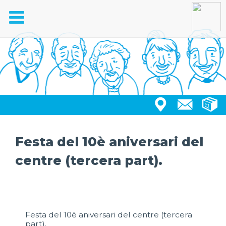
Toggle
navigation
Festa del 10è aniversari del
centre (tercera part).
Festa del 10è aniversari del centre (tercera
part).