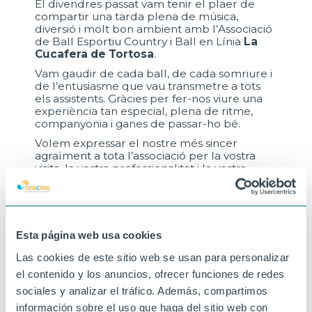
El divendres passat vam tenir el plaer de
compartir una tarda plena de música,
diversió i molt bon ambient amb l’Associació
de Ball Esportiu Country i Ball en Línia
La
Cucafera de Tortosa
.
Vam gaudir de cada ball, de cada somriure i
de l’entusiasme que vau transmetre a tots
els assistents. Gràcies per fer-nos viure una
experiència tan especial, plena de ritme,
companyonia i ganes de passar-ho bé.
Volem expressar el nostre més sincer
agraïment a tota l’associació per la vostra
visita, la vostra professionalitat i la vostra
energia contagiosa. Esperem retrobar-nos
ben aviat per continuar compartint
moments tan bonics com aquest.
Moltes gràcies, La Cucafera de Tortosa!
Esta página web usa cookies
15-06-2026
Las cookies de este sitio web se usan para personalizar
TORTOSA
el contenido y los anuncios, ofrecer funciones de redes
sociales y analizar el tráfico. Además, compartimos
información sobre el uso que haga del sitio web con