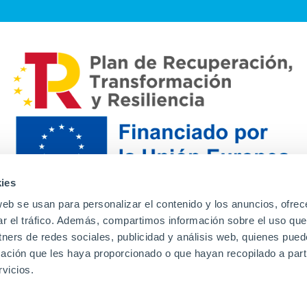
ies
web se usan para personalizar el contenido y los anuncios, ofrec
ar el tráfico. Además, compartimos información sobre el uso que
tners de redes sociales, publicidad y análisis web, quienes pue
ación que les haya proporcionado o que hayan recopilado a parti
Contacto
Canal de denuncias
Envia tu CV
Prove
vicios.
Aviso Legal
Política de privacidad
Política de Cook
Familias
Intranet
Incidencias
Soporte
L