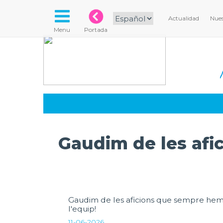
Actualidad
Nues
Menu
Portada
Gaudim de les afi
Gaudim de les aficions que sempre hem t
l'equip!
11-06-2026