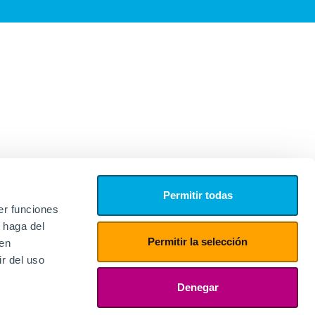
Permitir todas
er funciones
 haga del
Permitir la selección
den
r del uso
edores
ies
Denegar
ogin