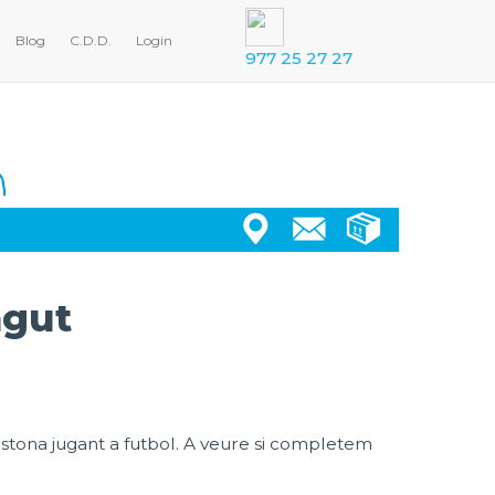
Blog
C.D.D.
Login
977 25 27 27
ngut
estona jugant a futbol. A veure si completem