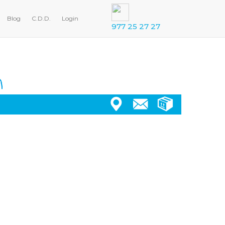
Blog
C.D.D.
Login
977 25 27 27