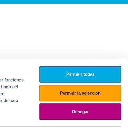
Permitir todas
er funciones
 haga del
Permitir la selección
den
r del uso
edores
ies
Denegar
ogin