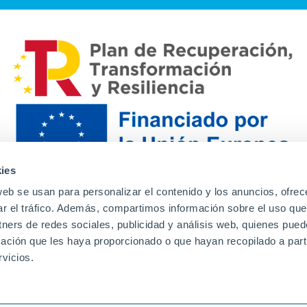
ies
web se usan para personalizar el contenido y los anuncios, ofrec
ar el tráfico. Además, compartimos información sobre el uso que
tners de redes sociales, publicidad y análisis web, quienes pue
ación que les haya proporcionado o que hayan recopilado a parti
Contacto
Canal de denuncias
Envia tu CV
Prove
vicios.
Aviso Legal
Política de privacidad
Política de Cook
Familias
Intranet
Incidencias
Soporte
L