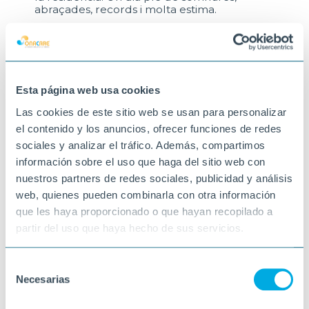
abraçades, records i molta estima.
La Teresa ens ha regalat la seva alegria, la
seva experiència i la seva tendresa al llarg
dels anys, i avui hem tingut el privilegi de
compartir amb ella aquest moment tan
especial.
Esta página web usa cookies
Per molts anys, Teresa! Que continuïs
omplint-nos de llum i de bons moments.
Las cookies de este sitio web se usan para personalizar
08-06-2026
el contenido y los anuncios, ofrecer funciones de redes
TORTOSA
sociales y analizar el tráfico. Además, compartimos
información sobre el uso que haga del sitio web con
nuestros partners de redes sociales, publicidad y análisis
web, quienes pueden combinarla con otra información
que les haya proporcionado o que hayan recopilado a
partir del uso que haya hecho de sus servicios.
Selección
Necesarias
de
consentimiento