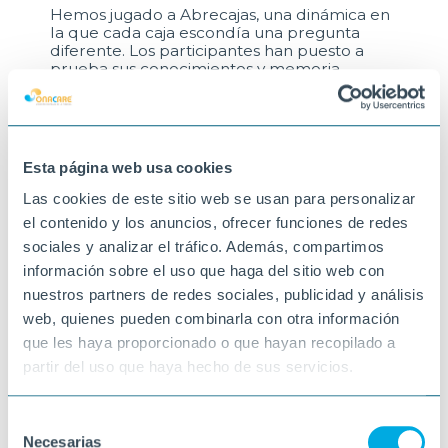
Hemos jugado a Abrecajas, una dinámica en
la que cada caja escondía una pregunta
diferente. Los participantes han puesto a
prueba sus conocimientos y memoria
mientras compartían buenos momentos.
Una actividad que estimula capacidades
cognitivas y fomenta la participación y el
compañerismo.
Esta página web usa cookies
#EstimulaciónCognitiva #PantallaDigital
#CentroDeDía #EnvejecimientoActivo
Las cookies de este sitio web se usan para personalizar
#Abrecajas #AprenderJugando
el contenido y los anuncios, ofrecer funciones de redes
#ActividadesConSentido #Bienestar
sociales y analizar el tráfico. Además, compartimos
12-05-2026
información sobre el uso que haga del sitio web con
VELILLA DE SAN ANTONIO
nuestros partners de redes sociales, publicidad y análisis
web, quienes pueden combinarla con otra información
que les haya proporcionado o que hayan recopilado a
partir del uso que haya hecho de sus servicios.
Selección
Necesarias
de