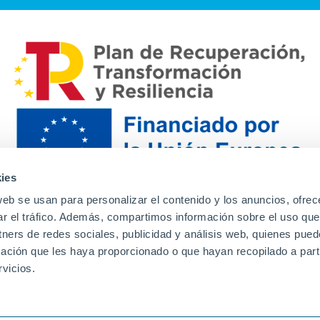
ies
web se usan para personalizar el contenido y los anuncios, ofrec
ar el tráfico. Además, compartimos información sobre el uso que
tners de redes sociales, publicidad y análisis web, quienes pue
ación que les haya proporcionado o que hayan recopilado a parti
Contacto
Canal de denuncias
Envia tu CV
Prove
vicios.
Aviso Legal
Política de privacidad
Política de Cook
Familias
Intranet
Incidencias
Soporte
L