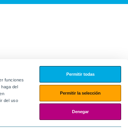
Permitir todas
er funciones
 haga del
Permitir la selección
den
r del uso
edores
ies
Denegar
ogin