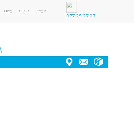
Blog
C.D.D.
Login
977 25 27 27