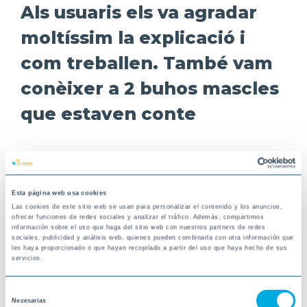
Als usuaris els va agradar
moltíssim la explicació i
com treballen. També vam
conèixer a 2 buhos mascles
que estaven conte
Delta
Esta página web usa cookies
18-05-2026
Las cookies de este sitio web se usan para personalizar el contenido y los anuncios,
ofrecer funciones de redes sociales y analizar el tráfico. Además, compartimos
VINARÒS
información sobre el uso que haga del sitio web con nuestros partners de redes
sociales, publicidad y análisis web, quienes pueden combinarla con otra información que
les haya proporcionado o que hayan recopilado a partir del uso que haya hecho de sus
servicios.
Selección
Necesarias