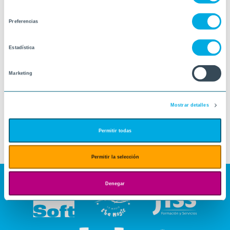
de
consentimiento
Preferencias
Estadística
Marketing
Mostrar detalles
Permitir todas
Permitir la selección
Denegar