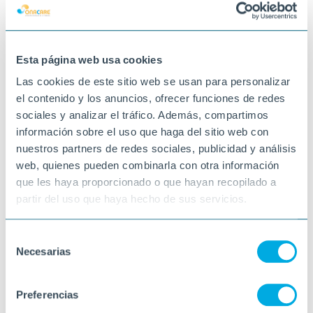
Un matí ennuvolat però que no ha fet
ombra a les magnífiques vistes d'aquesta
meravella de parc.
Esta página web usa cookies
15-05-2026
Las cookies de este sitio web se usan para personalizar
SANT VICENÇ DE CASTELLET
el contenido y los anuncios, ofrecer funciones de redes
sociales y analizar el tráfico. Además, compartimos
información sobre el uso que haga del sitio web con
nuestros partners de redes sociales, publicidad y análisis
web, quienes pueden combinarla con otra información
que les haya proporcionado o que hayan recopilado a
partir del uso que haya hecho de sus servicios.
Selección
Necesarias
de
consentimiento
Preferencias