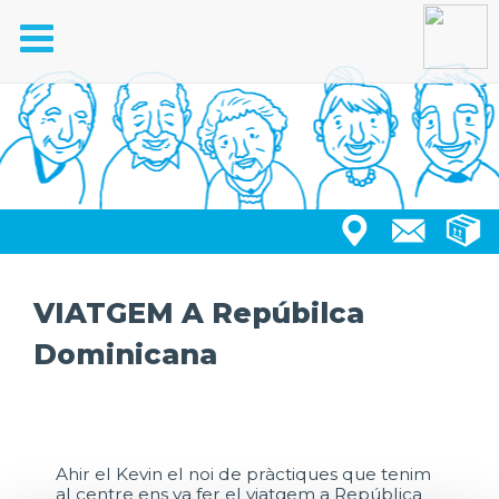
Toggle
navigation
VIATGEM A Repúbilca
Dominicana
Ahir el Kevin el noi de pràctiques que tenim
al centre ens va fer el viatgem a República