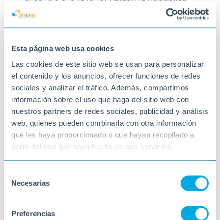
Dominicana on ens va ensenyar els seus
orígens i vam poder aprendre molt de la
seva cultura.
Gràcies per compartir aquests moments
amb nosaltres
Esta página web usa cookies
15-05-2026
Las cookies de este sitio web se usan para personalizar
BERGA
el contenido y los anuncios, ofrecer funciones de redes
sociales y analizar el tráfico. Además, compartimos
información sobre el uso que haga del sitio web con
nuestros partners de redes sociales, publicidad y análisis
web, quienes pueden combinarla con otra información
que les haya proporcionado o que hayan recopilado a
partir del uso que haya hecho de sus servicios.
Selección
Necesarias
de
consentimiento
Preferencias