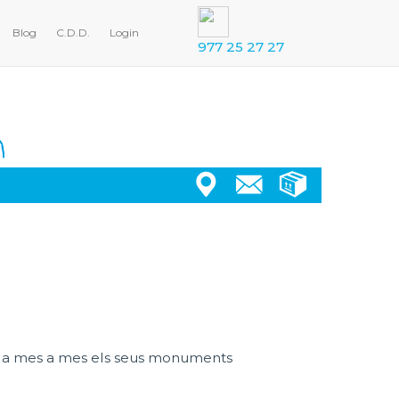
Blog
C.D.D.
Login
977 25 27 27
, i a mes a mes els seus monuments