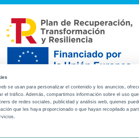
ies
web se usan para personalizar el contenido y los anuncios, ofrec
ar el tráfico. Además, compartimos información sobre el uso que
tners de redes sociales, publicidad y análisis web, quienes pue
ación que les haya proporcionado o que hayan recopilado a parti
Contacto
Canal de denuncias
Envia tu CV
Prove
vicios.
Aviso Legal
Política de privacidad
Política de Cook
Familias
Intranet
Incidencias
Soporte
L