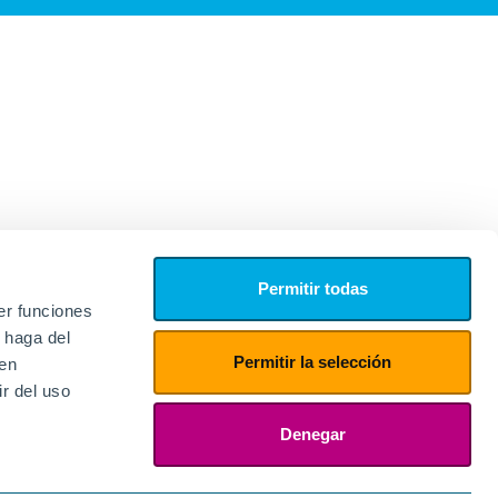
Permitir todas
er funciones
 haga del
Permitir la selección
den
r del uso
edores
ies
Denegar
ogin