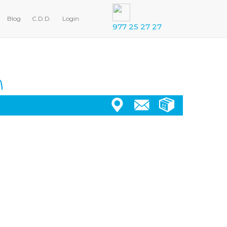
Blog
C.D.D.
Login
977 25 27 27