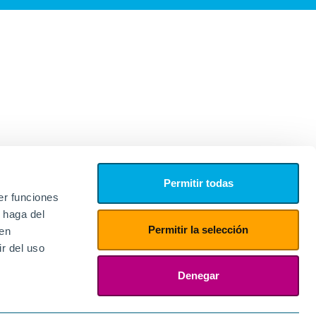
Permitir todas
er funciones
 haga del
Permitir la selección
den
r del uso
edores
ies
Denegar
ogin