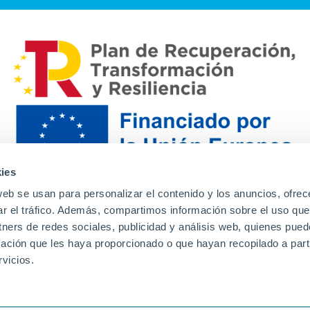
ies
web se usan para personalizar el contenido y los anuncios, ofrec
ar el tráfico. Además, compartimos información sobre el uso que
tners de redes sociales, publicidad y análisis web, quienes pue
ación que les haya proporcionado o que hayan recopilado a parti
Contacto
Canal de denuncias
Envia tu CV
Prove
vicios.
Aviso Legal
Política de privacidad
Política de Cook
Familias
Intranet
Incidencias
Soporte
L