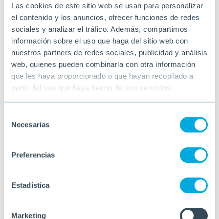
La música té el poder de connectar-nos
Las cookies de este sitio web se usan para personalizar
amb moments especials de la nostra vida… i
el contenido y los anuncios, ofrecer funciones de redes
amb
Joan Manuel Serrat
ho hem tornat a
comprovar ❤️????
sociales y analizar el tráfico. Además, compartimos
12-05-2026
información sobre el uso que haga del sitio web con
TORTOSA
nuestros partners de redes sociales, publicidad y análisis
web, quienes pueden combinarla con otra información
que les haya proporcionado o que hayan recopilado a
partir del uso que haya hecho de sus servicios.
Selección
Necesarias
de
consentimiento
Preferencias
Estadística
Marketing