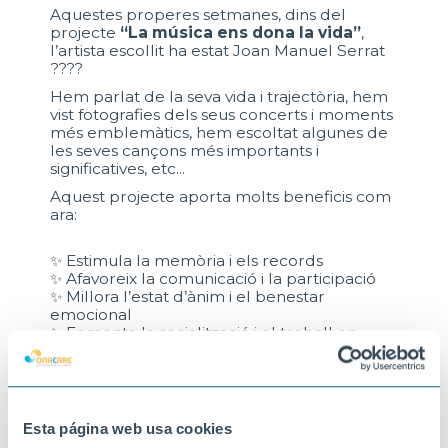
Aquestes properes setmanes, dins del
projecte
“La música ens dona la vida”
,
l’artista escollit ha estat
Joan Manuel Serrat
????
Hem parlat de la seva vida i trajectòria, hem
vist fotografies dels seus concerts i moments
més emblemàtics, hem escoltat algunes de
les seves cançons més importants i
significatives, etc...
Aquest projecte aporta molts beneficis com
ara:
✨ Estimula la memòria i els records
✨ Afavoreix la comunicació i la participació
✨ Millora l’estat d’ànim i el benestar
emocional
✨ Fomenta la socialització i el treball en
grup
✨ Manté activa l’atenció i les emocions
positives
✨ Ens permet compartir vivències a través
de la música
Esta página web usa cookies