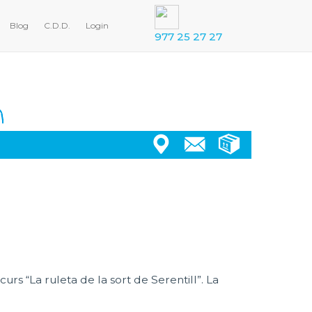
Blog
C.D.D.
Login
977 25 27 27
rs “La ruleta de la sort de Serentill”. La