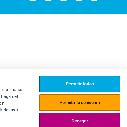
Permitir todas
er funciones
 haga del
Permitir la selección
den
r del uso
edores
ies
Denegar