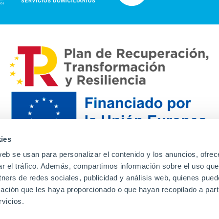
ies
web se usan para personalizar el contenido y los anuncios, ofrec
ar el tráfico. Además, compartimos información sobre el uso que
tners de redes sociales, publicidad y análisis web, quienes pue
ación que les haya proporcionado o que hayan recopilado a parti
Contacto
Canal de denuncias
Envia tu CV
Prove
vicios.
Aviso Legal
Política de privacidad
Política de Cook