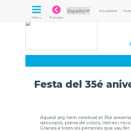
Actualidad
Nues
Menu
Portada
Festa del 35é anive
Aquest any hem celebrat el 35è aniversar
decoració, plena de colors, lletres i recor
Gracies a totes les persones que vau fer