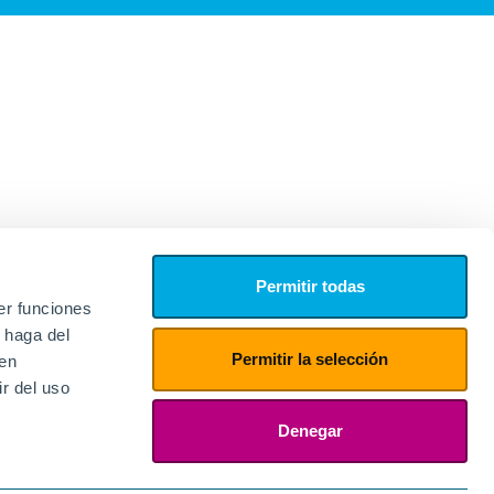
Permitir todas
er funciones
 haga del
Permitir la selección
den
r del uso
edores
ies
Denegar
ogin