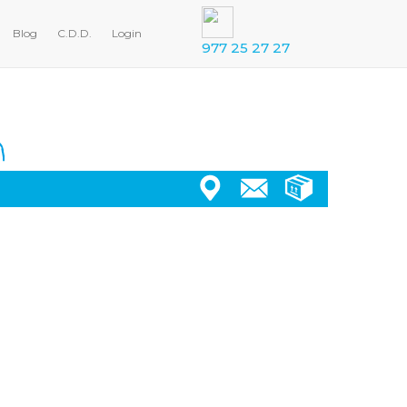
Blog
C.D.D.
Login
977 25 27 27