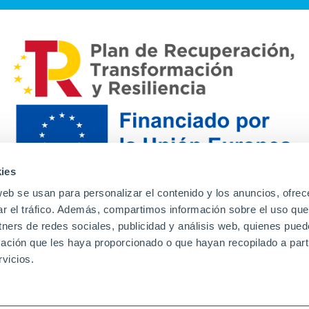
ies
web se usan para personalizar el contenido y los anuncios, ofrec
ar el tráfico. Además, compartimos información sobre el uso que
tners de redes sociales, publicidad y análisis web, quienes pue
ación que les haya proporcionado o que hayan recopilado a parti
Contacto
Canal de denuncias
Envia tu CV
Prove
vicios.
Aviso Legal
Política de privacidad
Política de Cook
Familias
Intranet
Incidencias
Soporte
L