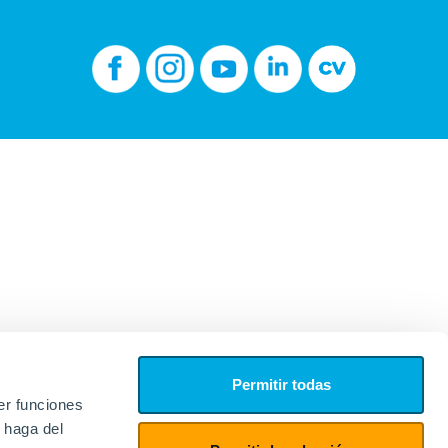
Permitir todas
er funciones
 haga del