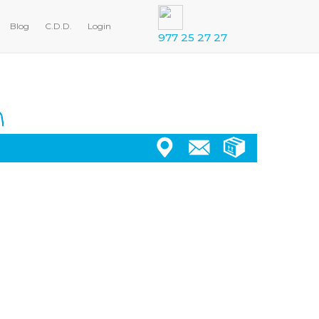
Blog
C.D.D.
Login
977 25 27 27