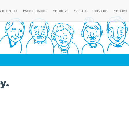
tro grupo
Especialidades
Empresa
Centros
Servicios
Empleo
y.