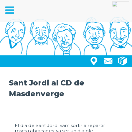
Toggle
navigation
Sant Jordi al CD de
Masdenverge
El dia de Sant Jordi vam sortir a repartir
roses i abraçades, va ser un dia ple