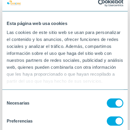
ja que ajuda a millorar o mantenir la força i
flexibilitat.
Esta página web usa cookies
21-10-2021
VINARÒS
Las cookies de este sitio web se usan para personalizar
el contenido y los anuncios, ofrecer funciones de redes
sociales y analizar el tráfico. Además, compartimos
información sobre el uso que haga del sitio web con
nuestros partners de redes sociales, publicidad y análisis
web, quienes pueden combinarla con otra información
que les haya proporcionado o que hayan recopilado a
partir del uso que haya hecho de sus servicios.
Selección
Necesarias
de
consentimiento
Preferencias