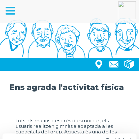
Toggle
navigation
Ens agrada l'activitat física
Tots els matins després d'esmorzar, els
usuaris realitzen gimnàsia adaptada a les
capacitats del grup. Aquesta és una de les
activitats en les que mostren més implicació,