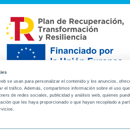
ies
web se usan para personalizar el contenido y los anuncios, ofrec
ar el tráfico. Además, compartimos información sobre el uso que
tners de redes sociales, publicidad y análisis web, quienes pue
ación que les haya proporcionado o que hayan recopilado a parti
Contacto
Canal de denuncias
Envia tu CV
Prove
vicios.
Aviso Legal
Política de privacidad
Política de Cook
Familias
Intranet
Incidencias
Soporte
L