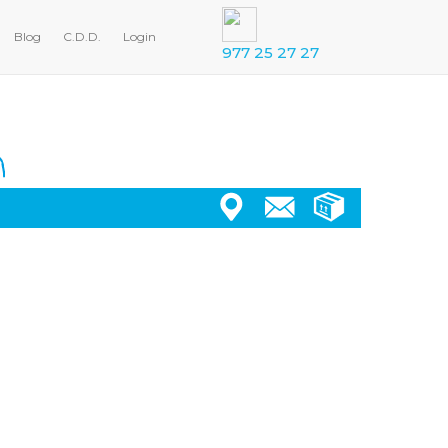
Blog
C.D.D.
Login
977 25 27 27