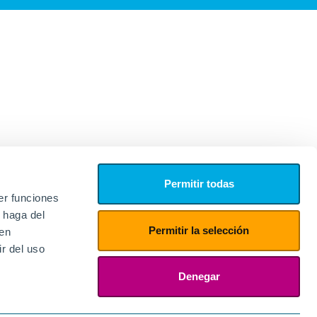
Permitir todas
er funciones
 haga del
Permitir la selección
den
r del uso
edores
ies
Denegar
ogin