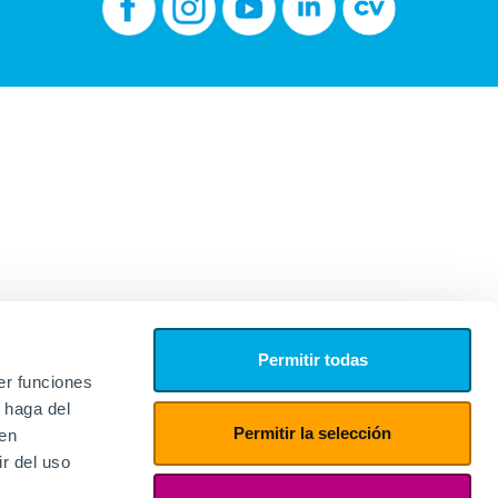
Permitir todas
er funciones
 haga del
Permitir la selección
den
r del uso
edores