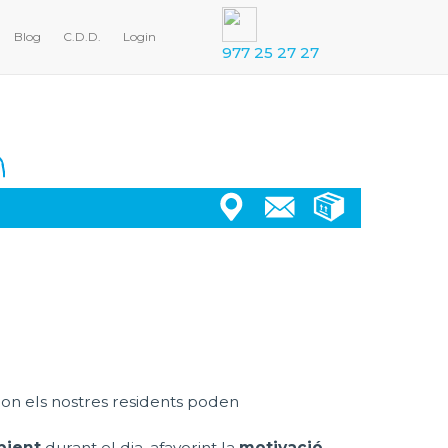
Blog
C.D.D.
Login
977 25 27 27
il on els nostres residents poden
bient
durant el dia, afavorint la
motivació,