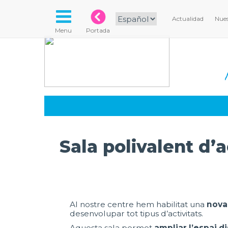
Actualidad
Nues
Menu
Portada
Sala polivalent d’a
Al nostre centre hem habilitat una
nova 
desenvolupar tot tipus d’activitats.
Aquesta sala permet
ampliar l’espai d