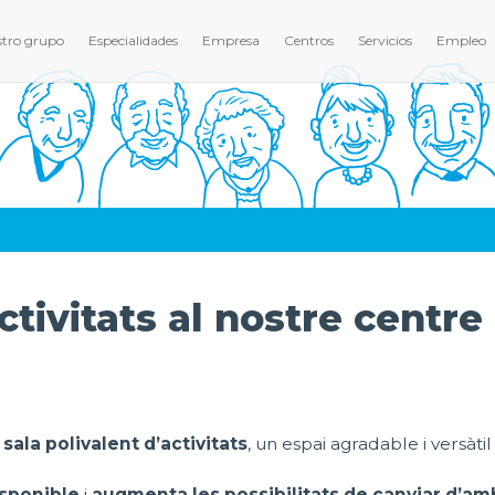
tro grupo
Especialidades
Empresa
Centros
Servicios
Empleo
ctivitats al nostre centre
sala polivalent d’activitats
, un espai agradable i versàt
isponible
i
augmenta les possibilitats de canviar d’am