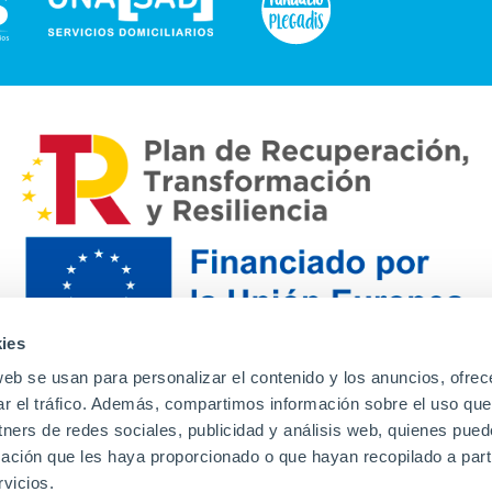
ies
web se usan para personalizar el contenido y los anuncios, ofrec
ar el tráfico. Además, compartimos información sobre el uso que
tners de redes sociales, publicidad y análisis web, quienes pue
ación que les haya proporcionado o que hayan recopilado a parti
Contacto
Canal de denuncias
Envia tu CV
Prove
vicios.