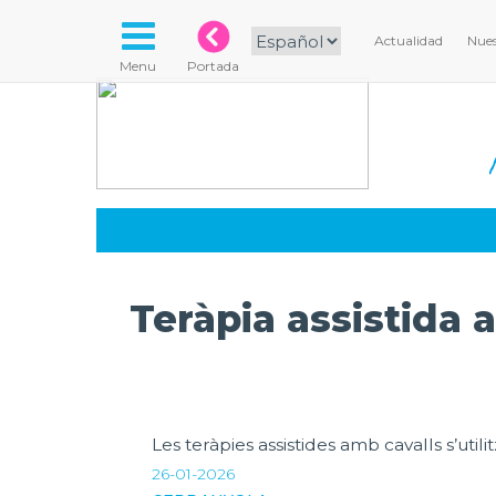
Actualidad
Nues
Menu
Portada
Teràpia assistida 
Les teràpies assistides amb cavalls s’uti
26-01-2026