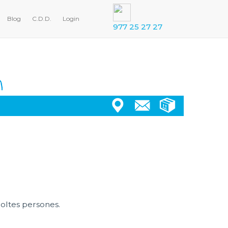
Blog
C.D.D.
Login
977 25 27 27
moltes persones.