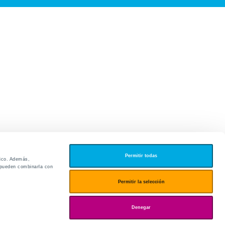
Permitir todas
fico. Además,
s pueden combinarla con
edores
Permitir la selección
ies
Denegar
ogin