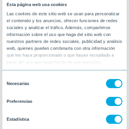
Esta página web usa cookies
Molts jocs, com les cartes o el dominó,
requerixen moviments precisos que ajuden
Las cookies de este sitio web se usan para personalizar
a mantindre la destresa manual i la
el contenido y los anuncios, ofrecer funciones de redes
coordinació ull-rage.
sociales y analizar el tráfico. Además, compartimos
Pasen les tardes molt entretinguts i divertits
información sobre el uso que haga del sitio web con
amb els jocs de taula! Els agraden molt!
nuestros partners de redes sociales, publicidad y análisis
26-01-2026
web, quienes pueden combinarla con otra información
TORTOSA
que les haya proporcionado o que hayan recopilado a
partir del uso que haya hecho de sus servicios.
Selección
Necesarias
de
consentimiento
Preferencias
Estadística