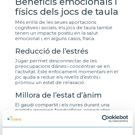
Beneficis emocionals i
físics dels jocs de taula
Més enllà de les seues aportacions
cognitives i socials, els jocs de taula també
tenen un impacte positiu en la salut
emocional i, en alguns casos, física.
Reducció de l’estrés
Jugar permet desconnectar de les
preocupacions diàries i concentrar-se en
l’activitat. Este enfocament momentani en el
joc ajuda a reduir els nivells d’estrés i
promou un estat de relaxació.
Millora de l’estat d’ànim
El gaudi compartit i els riures durant una
partida generen *endorfinas, conegudes
com les hormones de la felicitat, millorant
l’ànim i fomentant una perspectiva positiva.
Coordinació motriu