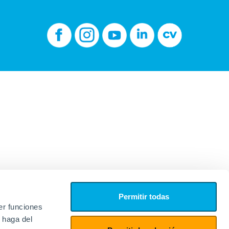
Permitir todas
er funciones
 haga del