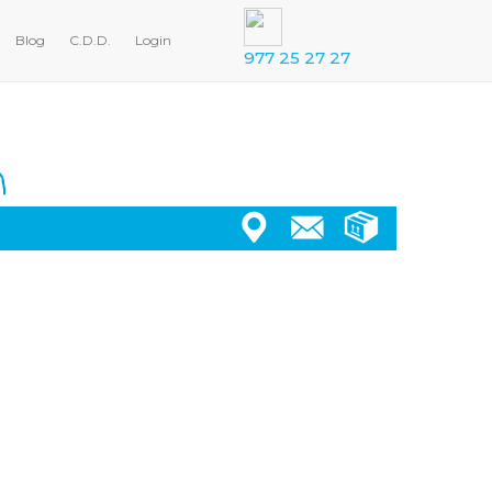
Blog
C.D.D.
Login
977 25 27 27