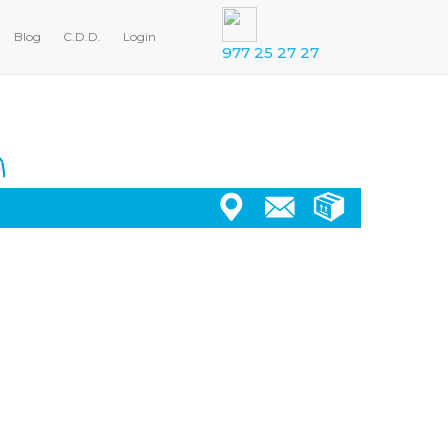
Blog
C.D.D.
Login
977 25 27 27