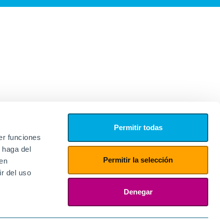
Permitir todas
er funciones
 haga del
Permitir la selección
den
r del uso
edores
ies
Denegar
ogin