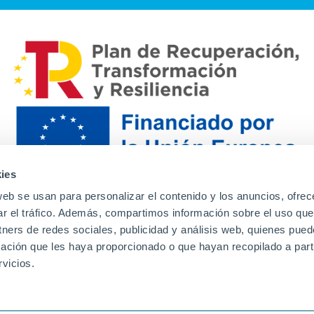
ies
web se usan para personalizar el contenido y los anuncios, ofrec
ar el tráfico. Además, compartimos información sobre el uso que
tners de redes sociales, publicidad y análisis web, quienes pue
ación que les haya proporcionado o que hayan recopilado a parti
Contacto
Canal de denuncias
Envia tu CV
Prove
vicios.
Aviso Legal
Política de privacidad
Política de Cook
Familias
Intranet
Incidencias
Soporte
L