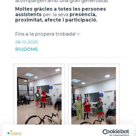
acompanyen amb una gran generositat.
Moltes gràcies a totes les persones
assistents
per la seva
presència,
proximitat, afecte i participació.
Fins a la propera trobada! ✨
28-12-2025
RIUDOMS