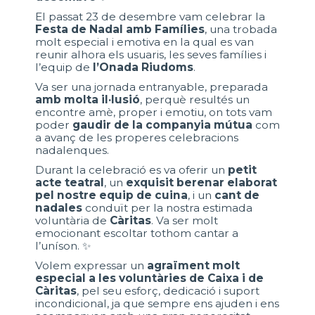
El passat 23 de desembre vam celebrar la
Festa de Nadal amb Famílies
, una trobada
molt especial i emotiva en la qual es van
reunir alhora els usuaris, les seves famílies i
l’equip de
l’Onada Riudoms
.
Va ser una jornada entranyable, preparada
amb molta il·lusió
, perquè resultés un
encontre amè, proper i emotiu, on tots vam
poder
gaudir de la companyia mútua
com
a avanç de les properes celebracions
nadalenques.
Durant la celebració es va oferir un
petit
acte teatral
, un
exquisit berenar elaborat
pel nostre equip de cuina
, i un
cant de
nadales
conduït per la nostra estimada
voluntària de
Càritas
. Va ser molt
emocionant escoltar tothom cantar a
l’uníson. ✨
Volem expressar un
agraïment molt
especial a les voluntàries de Caixa i de
Càritas
, pel seu esforç, dedicació i suport
incondicional, ja que sempre ens ajuden i ens