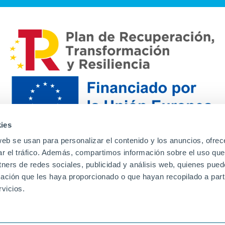
ies
web se usan para personalizar el contenido y los anuncios, ofrec
ar el tráfico. Además, compartimos información sobre el uso que
tners de redes sociales, publicidad y análisis web, quienes pue
ación que les haya proporcionado o que hayan recopilado a parti
Contacto
Canal de denuncias
Envia tu CV
Prove
vicios.
Aviso Legal
Política de privacidad
Política de Cook
Familias
Intranet
Incidencias
Soporte
L