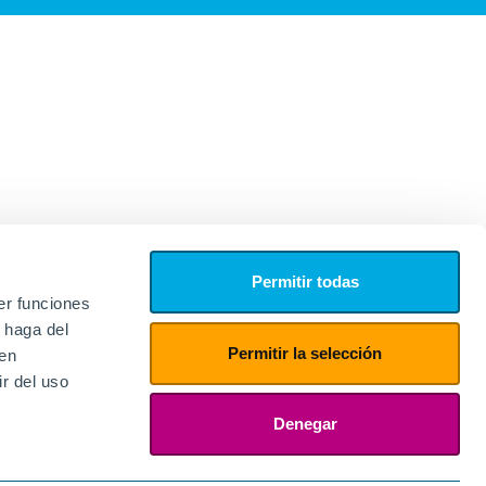
Permitir todas
er funciones
 haga del
Permitir la selección
den
r del uso
edores
ies
Denegar
ogin