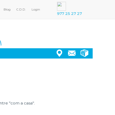
Blog
C.D.D.
Login
977 25 27 27
entre "com a casa".