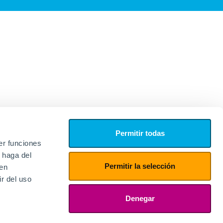
Permitir todas
er funciones
 haga del
Permitir la selección
den
r del uso
edores
ies
Denegar
ogin