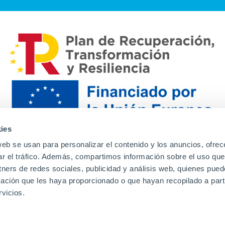
ies
web se usan para personalizar el contenido y los anuncios, ofrec
ar el tráfico. Además, compartimos información sobre el uso que
tners de redes sociales, publicidad y análisis web, quienes pue
ación que les haya proporcionado o que hayan recopilado a parti
Contacto
Canal de denuncias
Envia tu CV
Prove
vicios.
Aviso Legal
Política de privacidad
Política de Cook
Familias
Intranet
Incidencias
Soporte
L