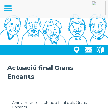
Toggle
navigation
Actuació final Grans
Encants
Ahir vam viure l'actuació final dels Grans
Encants