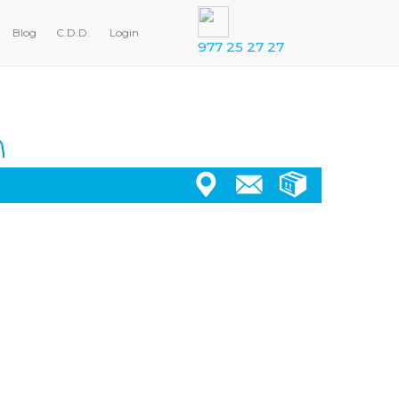
Blog
C.D.D.
Login
977 25 27 27
❤