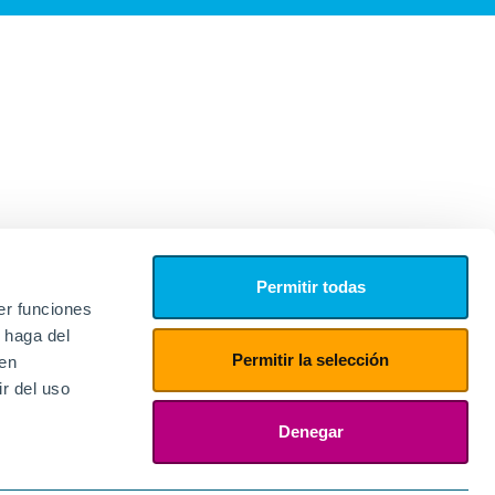
Permitir todas
er funciones
 haga del
Permitir la selección
den
r del uso
edores
ies
Denegar
ogin