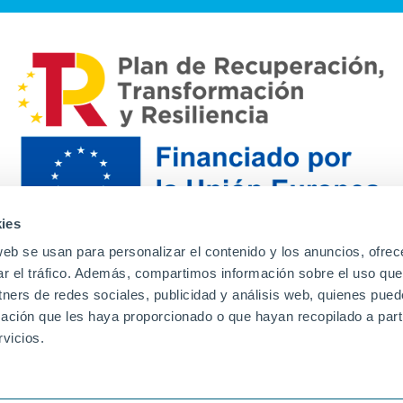
ies
web se usan para personalizar el contenido y los anuncios, ofrec
ar el tráfico. Además, compartimos información sobre el uso que
tners de redes sociales, publicidad y análisis web, quienes pue
ación que les haya proporcionado o que hayan recopilado a parti
Contacto
Canal de denuncias
Envia tu CV
Prove
vicios.
Aviso Legal
Política de privacidad
Política de Cook
Familias
Intranet
Incidencias
Soporte
L